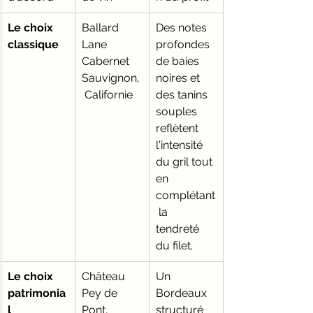
Le choix 
Ballard 
Des notes 
classique
Lane 
profondes 
Cabernet 
de baies 
Sauvignon,
noires et 
 Californie
des tanins 
souples 
reflètent 
l'intensité 
du gril tout 
en 
complétant
 la 
tendreté 
du filet.
Le choix 
Château 
Un 
patrimonia
Pey de 
Bordeaux 
l
Pont, 
structuré 