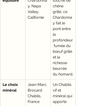
équilibré
Chardonna
touche de 
y, Napa 
chêne 
Valley, 
grillé, ce 
Californie
Chardonna
y fait le 
pont entre 
la 
profondeur
 fumée du 
bœuf grillé 
et la 
richesse 
beurrée 
du homard.
Le choix 
Jean-Marc 
Un Chablis 
minéral
Brocard 
vif et 
Chablis, 
minéral qui 
France
apporte 