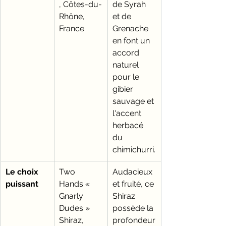
, Côtes-du-
de Syrah 
Rhône, 
et de 
France
Grenache 
en font un 
accord 
naturel 
pour le 
gibier 
sauvage et 
l'accent 
herbacé 
du 
chimichurri.
Le choix 
Two 
Audacieux 
puissant
Hands « 
et fruité, ce 
Gnarly 
Shiraz 
Dudes » 
possède la 
Shiraz, 
profondeur